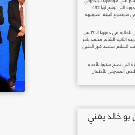
شر على موقعها الإلكتروني
الثلاثاء، عن أسماء الفائزين الثلاث بجائزتها لأدب الطفل لهذه الدورة التي ترشح لها 492
شعر في موضوع البيئة الموجهة
وفازت الشاعرة آسيا أحمد عبد اللاوي من الجزائر بالمرتبة الأولى للجائزة في دورتها الـ 17 عن
 الثانية الشاعر محمد باقر
عبد السلام محمد كنج الحلبي
التي تمنح سنويا للأدباء
 النص المسرحي للأطفال
ن بو خالد يغني