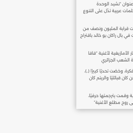
نوان “نشيد الوحدة
بكلمات عربية تدّل على التنوع
دت قرابة المليون ونصف من
بال راكان بو خالد باقتراح
 الأمازيغية لأغنية “فافا
، وخضت تحديًا كبيرًا (..)،
كان قبائليًا والريتم كان
 وقمت بترجمتها حرفيًا،
على روح مطلع الأغنية”