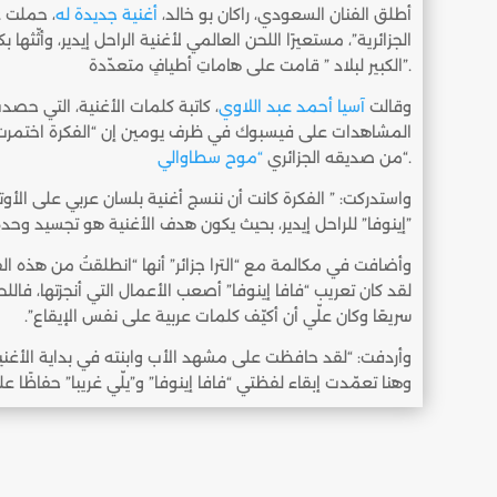
أطلق الفنان السعودي، راكان بو خالد،
أغنية جديدة له
، حملت ع
الجزائرية”، مستعيرًا اللحن العالمي لأغنية الراحل إيدير، وأثّثها 
الكبير لبلاد ” قامت على هاماتِ أطيافٍ متعدّدة”.
وقالت
آسيا أحمد عبد اللاوي
، كاتبة كلمات الأغنية، التي حص
المشاهدات على فيسبوك في ظرف يومين إن “الفكرة اختمرت في 
“.
من صديقه الجزائري
“موح سطاوالي
واستدركت: ” الفكرة كانت أن ننسج أغنية بلسان عربي على الأوتار
إينوفا” للراحل إيدير، بحيث يكون هدف الأغنية هو تجسيد وحدة الشعب الجزائري”
وأضافت في مكالمة مع “الترا جزائر” أنها “انطلقتُ من هذه الفكرة
لقد كان تعريب “فافا إينوفا” أصعب الأعمال التي أنجزتها، فاللحن 
سريعًا وكان علّي أن أكيّف كلمات عربية على نفس الإيقاع”.
وأردفت: “لقد حافظت على مشهد الأب وابنته في بداية الأغنية
وهنا تعمّدت إبقاء لفظتي “فافا إينوفا” و”يلّي غريبا” حفاظًا 