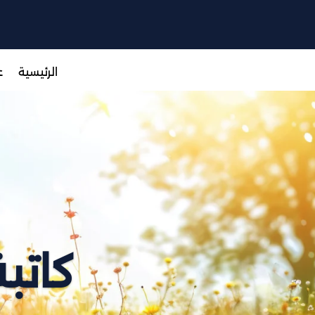
الرئيسية
ع
.كات